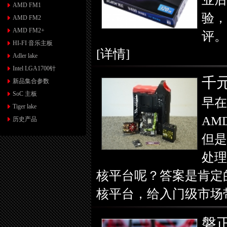
AMD FM1
验，
AMD FM2
AMD FM2+
评。
HI-FI 音乐主板
[详情]
Adler lake
Intel LGA1700针
千
新品集合参数
SoC 主板
早在
Tiger lake
AM
历史产品
但是
处理
核平台呢？答案是肯定
核平台，给入门级市场
磐