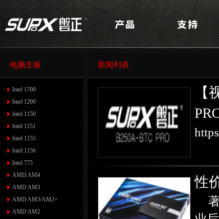
电脑主板
新闻列表
【视
Intel 1700
Intel 1200
PR
Intel 1150
Intel 1151
http
Intel 1155
Intel 1156
Intel 775
AMD AM4
性价
AMD AM3
AMD AM3/AM2+
AMD AM2
业后