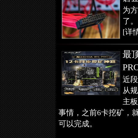
为方
了。
[详情
最顶
PR
近段
从规
主板
事情，之前6卡挖矿，
可以完成。