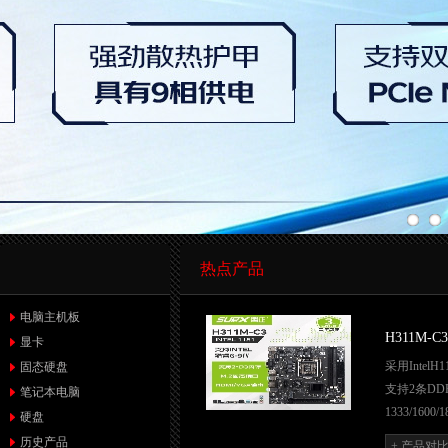
热点产品
电脑主机板
H311M-C3
显卡
采用IntelH
固态硬盘
支持2条DD
笔记本电脑
1333/1600/1
硬盘
支持M.2 NV
历史产品
+ 产品对