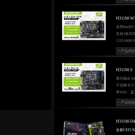
集成千兆网
支持4个USB
H311M-W
采用IntelH
支持2条DD
1333/1600/1
集成1个REA
+ 产品对
支持1个CO
采用1个Rea
支持4个USB
H311M-S
显示输出 hdm
千兆网卡/5.
带WiFi、
usb2.0*4 us
+ 产品对
m.2 sata/pci
2*DIMM 
H311M-D
全新UEFI