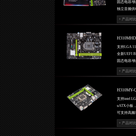
固态电容/铁
独立音频供
磐正第二代雷
+ 产品对
网吧无盘系
内建HDMI
H310MHD
支持LGA 1
全新UEFI
固态电容/铁
独立音频供
+ 产品对
磐正第二代雷
网吧无盘系
内建HDMI
H310MY-
支持intel 
uATX小板
可支持高频率内存
全新UEFI
+ 产品对
磐正第二代雷
风扇可调节Q