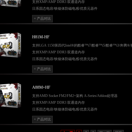
支持XMP/AMP DDR3 双通道内存
日系固态电容
/
铁镍体防磁电感
/
优质元器件
独立音效芯片，独立音频讯号走线，提升音效保真度
+ 产品对比
独立音频供电采用最高质量的无极电容，打造更好视听效果
独创超频界面技术Q-Tune BIOS
Q-BOOT
引导大师、一键清
CMOS/
重启
/
开关
H81M-HF
网吧无盘系统全面支持
支持LGA 1150第四代Intel®的酷睿™i7/酷睿™i5/酷睿™i3/奔腾
风扇可调节Q-S.M.A.R.T全局静音模式
支持XMP/AMP DDR3 双通道内存
内建DVI, VGA多种显示接口
日系固态电容/铁镍体防磁电感/优质元器件
独立音效芯片，独立音频讯号走线，提升音效保真度
+ 产品对比
独立音频供电采用最高质量的无极电容，打造更好视听效果
独创超频界面技术Q-Tune BIOS
Q-BOOT引导大师、一键清CMOS/重启/开关
A88M+HF
网吧无盘系统全面支持
支持AMD Socket FM2/FM2+架构 A-Series/Athlon处理器
风扇可调节Q-S.M.A.R.T全局静音模式
支持XMP/AMP DDR3 双通道内存
内建DVI, VGA多种显示接口
日系固态电容
/
铁镍体防磁电感
/
优质元器件
独立音效芯片，独立音频讯号走线，提升音效保真度
+ 产品对比
独立音频供电采用最高质量的无极电容，打造更好视听效果
独创超频界面技术Q-Tune BIOS