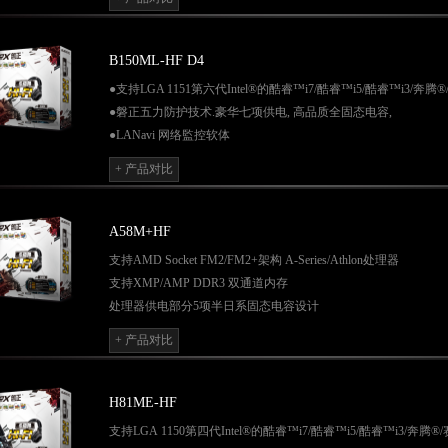
●Q-BOOT引导大师
●Q-S.M.A.R.T全局静音模式
●网吧无盘系统全面支持
B150ML-HF D4
●支持LGA 1151第六代Intel®的酷睿™i7/酷睿™i5/酷睿™i3/奔
●磐正五力防护技术.豪华七项供电, 高品质全固态电容,
●LANavi 网络監控软体
●Q-FLASH智能更新,
+ 产品对比
●Q-BOOT引导大师
●Q-S.M.A.R.T全局静音模式
●网吧无盘系统全面支持
A58M+HF
支持AMD Socket FM2/FM2+架构 A-Series/Athlon处理器
支持XMP/AMP DDR3 双通道内存
处理器供电部分5项半日系固态电容设计
独立音效芯片，独立音频讯号走线，提升音效保真度
+ 产品对比
独立音频供电采用最高质量的无极电容，打造更好视听效果
独创超频界面技术Q-Tune BIOS
Q-BOOT
引导大师、一键清
CMOS/
重启
/
开关
H81ME-HF
网吧无盘系统全面支持
支持
LGA 1150
第四代
Intel®
的酷睿™
i7/
酷睿™
i5/
酷睿™
i3/
奔腾
®/
风扇可调节Q-S.M.A.R.T全局静音模式