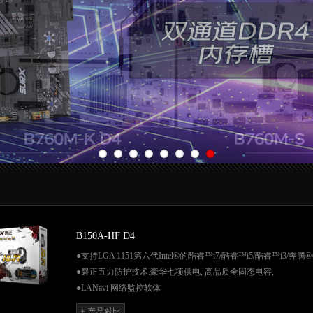
B150A-HF D4
●支持LGA 1151第六代Intel®的酷睿™i7/酷睿™i5/酷睿™i3/奔
●磐正五力防护技术.豪华七项供电, 高品质全固态电容,
●LANavi 网络監控软体
●Q-FLASH智能更新,
+ 产品对比