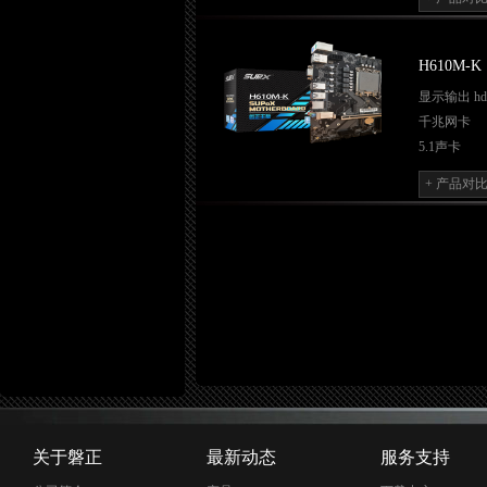
4*USB3.1 
1*M.2 NVME
2*DIMM 
H610M-K
显示输出 hdmi
千兆网卡
5.1声卡
金属pci x
+ 产品对
wifi/蓝牙 
usb2.0*4 us
m.2 sata/pci
2*DIMM 
关于磐正
最新动态
服务支持