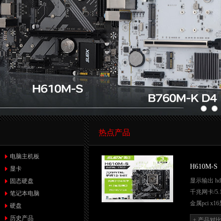
热点产品
电脑主机板
H610M-S
显卡
显示输出 hd
固态硬盘
千兆网卡/5.
笔记本电脑
金属pci x
硬盘
带无线WIF
历史产品
+ 产品对