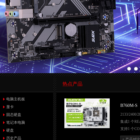
热点产品
电脑主机板
B760M-S
显卡
2133/2400
固态硬盘
集成1 个RE
笔记本电脑
支持1 个C
硬盘
采用1 个Re
历史产品
+ 产品对