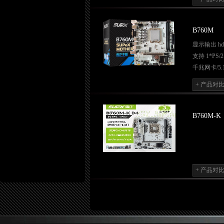
支持4 个USB
B760M
显示输出 hdmi
支持 1*PS
千兆网卡/5.
金属pci x
+ 产品对
带WiFi、
usb2.0*4 us
m.2 sata/pci
B760M-K
2*DIMM 
+ 产品对