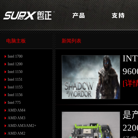
电脑主板
新闻列表
IN
Intel 1700
Intel 1200
9
Intel 1150
Intel 1151
[详情
Intel 1155
Intel 1156
Intel 775
AMD AM4
是
AMD AM3
22
AMD AM3/AM2+
AMD AM2