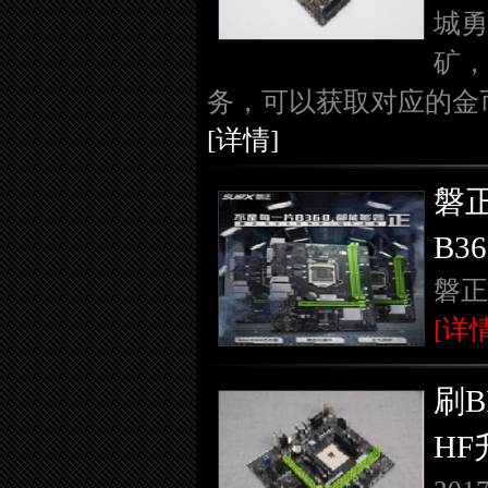
城勇
矿，
务，可以获取对应的金
[详情]
磐正
B3
磐正
[详情
刷B
H