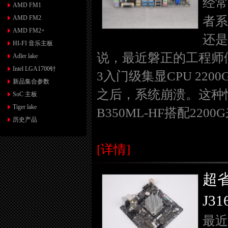
经常
AMD FM1
AMD FM2
者系
AMD FM2+
还是
HI-FI 音乐主板
说，最近磐正的工程师
Adler lake
Intel LGA1700针
3入门级集显CPU 2
新品集合参数
之后，系统崩溃。这种
SoC 主板
Tiger lake
B350ML-HF搭配2
历史产品
[详情]
超
J3
最近